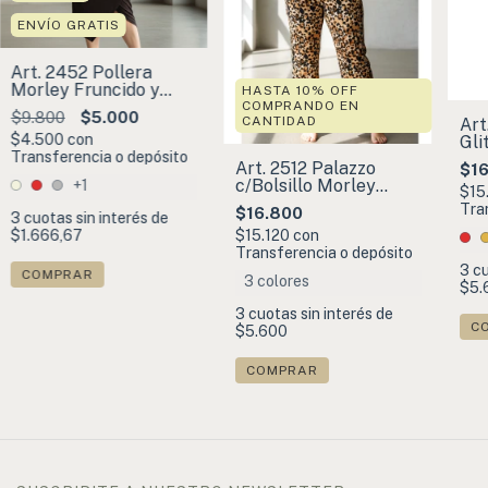
ENVÍO GRATIS
Art. 2452 Pollera
Morley Fruncido y
HASTA 10% OFF
Cruzado
COMPRANDO EN
$9.800
$5.000
CANTIDAD
Art
$4.500
con
Gli
Transferencia o depósito
c/A
Art. 2512 Palazzo
$1
c/Bolsillo Morley
+1
$15
Brush Est.Animal
Tra
$16.800
3
cuotas sin interés de
Print
$15.120
con
$1.666,67
Transferencia o depósito
3
cu
COMPRAR
3 colores
$5.
3
cuotas sin interés de
C
$5.600
COMPRAR