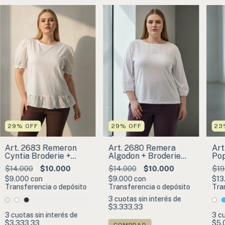
29
%
OFF
29
%
OFF
23
Art. 2683 Remeron
Art. 2680 Remera
Art
Cyntia Broderie +
Algodon + Broderie
Pop
Algodon
Manga 3/4
Bro
$14.000
$10.000
$14.000
$10.000
$19
$9.000
con
$9.000
con
$13
Transferencia o depósito
Transferencia o depósito
Tra
3
cuotas sin interés de
$3.333,33
3
cuotas sin interés de
3
cu
$3.333,33
$5.
COMPRAR