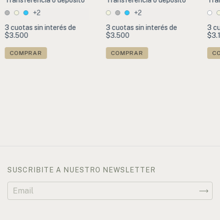
+2
+2
3
cuotas sin interés de
3
cuotas sin interés de
3
cu
$3.500
$3.500
$3.
COMPRAR
COMPRAR
C
SUSCRIBITE A NUESTRO NEWSLETTER