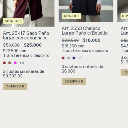
41
%
OFF
60
58
%
OFF
Art. 2553 Chaleco
Art
Largo Paño c/Bolsillo
Lan
Art. 25-117 Saco Paño
Re
largo con capucha y
$30.500
$18.000
$12
cinto
$59.000
$25.000
$16.200
con
$4.
Transferencia o depósito
Tra
$22.500
con
Transferencia o depósito
3
cu
+1
$1.
+4
3
cuotas sin interés de
$6.000
3
cuotas sin interés de
C
$8.333,33
COMPRAR
COMPRAR