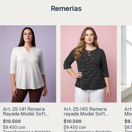
Remerias
Art. 25-141 Remera
Art. 25-145 Remera
Art
Rayada Modal Soft
rayada Modal Soft
Mod
Corte Evase
c/cordon en cuello
Est
$10.500
$10.500
$9
c/Botones
Esp
$9.450
con
$9.450
con
$8.
Transferencia o depósito
Transferencia o depósito
Tra