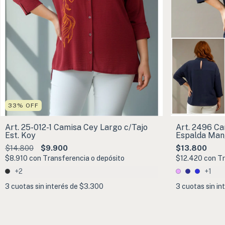
33
%
OFF
Art. 25-012-1 Camisa Cey Largo c/Tajo
Art. 2496 Ca
Est. Koy
Espalda Man
$14.800
$9.900
$13.800
$8.910
con
Transferencia o depósito
$12.420
con
Tr
+2
+1
3
cuotas sin interés de
$3.300
3
cuotas sin in