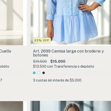
23
%
OFF
Cuello
Art. 2699 Camisa larga con broderie y
botones
$19.500
$15.000
pósito
$13.500
con
Transferencia o depósito
67
3
cuotas sin interés de
$5.000