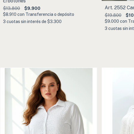
c/botones
Art. 2552 Ca
$13.800
$9.900
$8.910
con
Transferencia o depósito
$19.800
$10
$9.000
con
Tr
3
cuotas sin interés de
$3.300
3
cuotas sin in