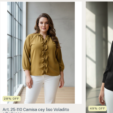
28
%
OFF
49
%
OFF
Art. 25-110 Camisa cey liso Voladito