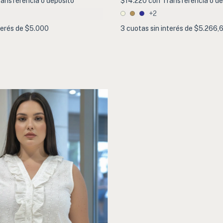
ansferencia o depósito
$14.220
con
Transferencia o de
+2
terés de
$5.000
3
cuotas sin interés de
$5.266,