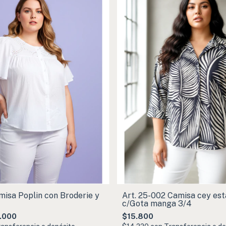
misa Poplin con Broderie y
Art. 25-002 Camisa cey es
c/Gota manga 3/4
.000
$15.800