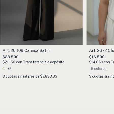
Art. 26-109 Camisa Satin
Art. 2672 Ch
$23.500
$16.500
$21.150
con
Transferencia o depósito
$14.850
con
T
+2
5 colores
3
cuotas sin interés de
$7.833,33
3
cuotas sin in