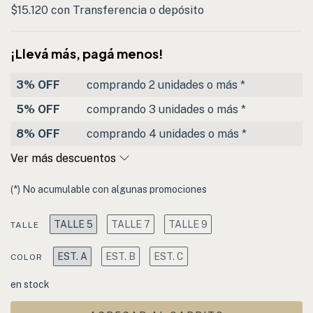
$15.120
con
Transferencia o depósito
¡Llevá más, pagá menos!
3% OFF
comprando 2 unidades o más *
5% OFF
comprando 3 unidades o más *
8% OFF
comprando 4 unidades o más *
Ver más descuentos
(*) No acumulable con algunas promociones
TALLE 5
TALLE 7
TALLE 9
TALLE
EST. A
EST. B
EST. C
COLOR
en stock