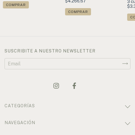
$4.266,67
3
cu
COMPRAR
$3.
COMPRAR
C
SUSCRIBITE A NUESTRO NEWSLETTER
CATEGORÍAS
NAVEGACIÓN