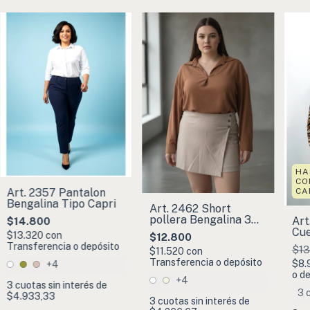
HA
CO
CA
Art. 2357 Pantalon
Bengalina Tipo Capri
Art. 2462 Short
pollera Bengalina 3
Art
$14.800
Brochitos
Cue
$13.320
con
$12.800
Bru
Transferencia o depósito
$13
$11.520
con
Pri
Transferencia o depósito
$8.
+4
o d
+4
3
cuotas sin interés de
3 
$4.933,33
3
cuotas sin interés de